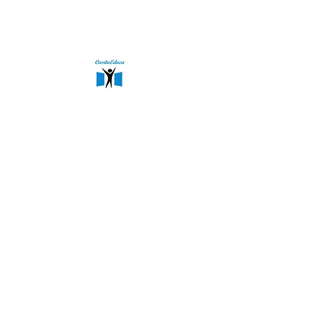
Adres
6 impasse des garages
68700 , Cernay - Fransa
Copyright | CE Software Tarafından Yapılmıştır.
İletişim
+90545 470 72 30
+33 7 55 48 51 06
casitaeducacontact@gmail.com