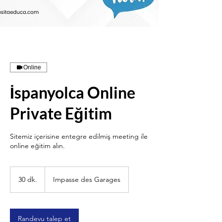
Online
İspanyolca Online
Private Eğitim
Sitemiz içerisine entegre edilmiş meeting ile
online eğitim alın.
30 dk.
3
Impasse des Garages
0
d
k
.
Randevu talep et