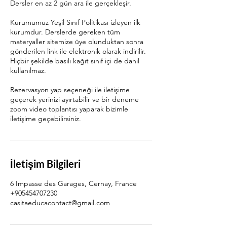
Dersler en az 2 gün ara ile gerçekleşir.
Kurumumuz Yeşil Sınıf Politikası izleyen ilk
kurumdur. Derslerde gereken tüm
materyaller sitemize üye olunduktan sonra
gönderilen link ile elektronik olarak indirilir.
Hiçbir şekilde basılı kağıt sınıf içi de dahil
kullanılmaz.
Rezervasyon yap seçeneği ile iletişime
geçerek yerinizi ayırtabilir ve bir deneme
zoom video toplantısı yaparak bizimle
iletişime geçebilirsiniz.
İletişim Bilgileri
6 Impasse des Garages, Cernay, France
+905454707230
casitaeducacontact@gmail.com