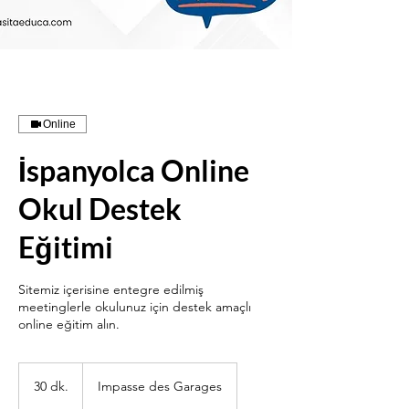
Online
İspanyolca Online
Okul Destek
Eğitimi
Sitemiz içerisine entegre edilmiş
meetinglerle okulunuz için destek amaçlı
online eğitim alın.
30 dk.
3
Impasse des Garages
0